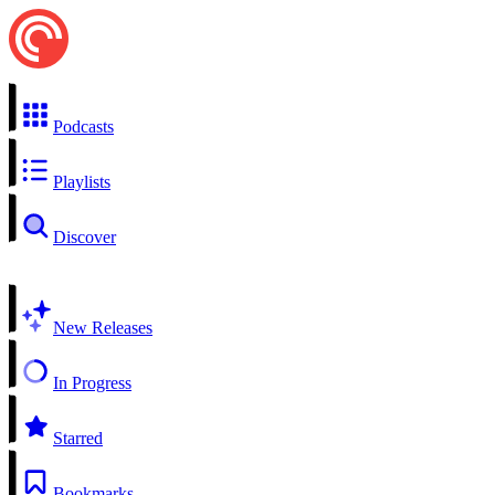
Podcasts
Playlists
Discover
New Releases
In Progress
Starred
Bookmarks