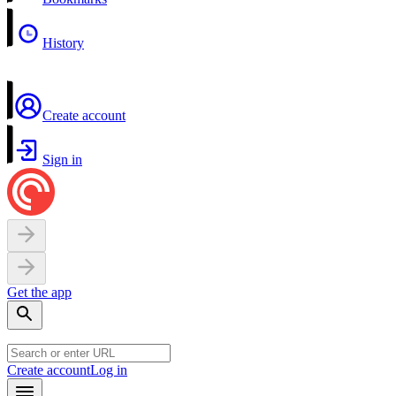
History
Create account
Sign in
Get the app
Create account
Log in