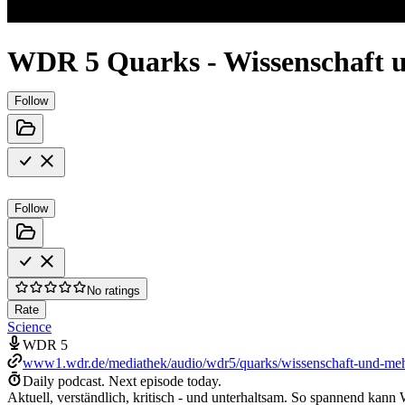
WDR 5 Quarks - Wissenschaft 
Follow
Follow
No ratings
Rate
Science
WDR 5
www1.wdr.de/mediathek/audio/wdr5/quarks/wissenschaft-und-meh
Daily podcast.
Next episode today.
Aktuell, verständlich, kritisch - und unterhaltsam. So spannend kan