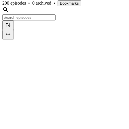
200 episodes
•
0 archived
•
Bookmarks