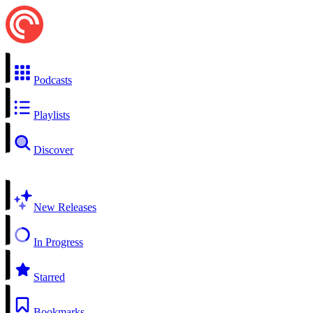
Podcasts
Playlists
Discover
New Releases
In Progress
Starred
Bookmarks