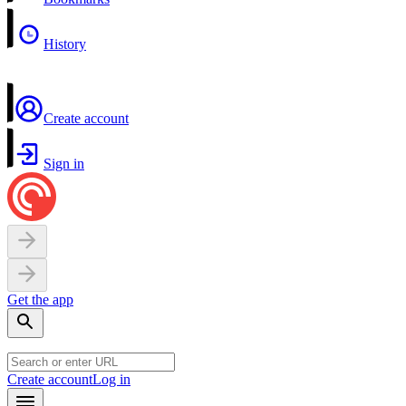
History
Create account
Sign in
Get the app
Create account
Log in