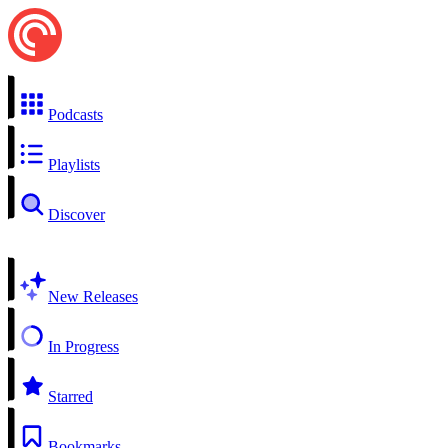
Podcasts
Playlists
Discover
New Releases
In Progress
Starred
Bookmarks