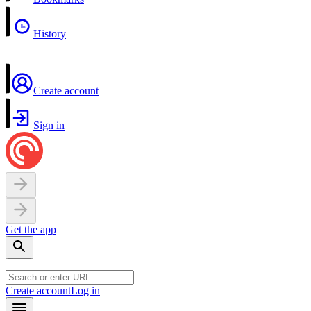
History
Create account
Sign in
Get the app
Create account
Log in