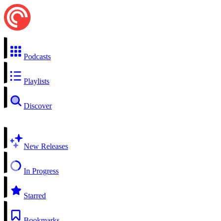
Podcasts
Playlists
Discover
New Releases
In Progress
Starred
Bookmarks