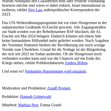
Warum Netanjahu den Gazastreifen trotz aller Proteste vollständig
besetzen möchte und wieso er dabei riskiert, Israel international zu
isolieren, erklärt
Jörg Lau
,
außenpolitischer Korrespondent der
ZEIT.
Das UN-Welternährungsprogramm hat vor einer Hungersnot in der
sudanesischen Großstadt Al-Faschir gewarnt. Alle Zugangsstraßen
zur Stadt werden von der Rebellenarmee RSF blockiert, die Al-
Faschir seit Mai 2024 belagert. Dadurch können seit einem Jahr
keine humanitären Hilfsmittel mehr geliefert werden. Nach Angaben
der Vereinten Nationen bleiben der Bevölkerung nur noch wenige
Vorräte zum Überleben. Grund für die Notlage ist der Bürgerkrieg,
der sich seit 2023 im Sudan ausbreitet. Ob die Hungersnot noch
verhindert werden kann und wie die Chancen auf ein Ende des
Kriegs stehen, erklärt Politikredakteurin
Andrea Böhm
.
Und sonst so?
Pashanims Hauseingang wird umzäunt
.
Moderation und Produktion:
Azadê Peşmen
Redaktion:
Hannah Grünewald
Mitarbeit:
Mathias Peer
, Emma Graml