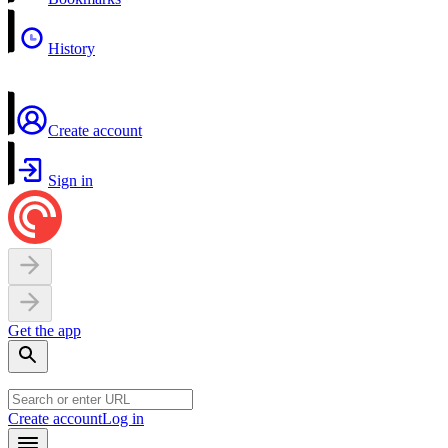
History
Create account
Sign in
Get the app
Create account
Log in