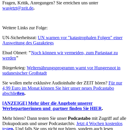
Fragen, Kritik, Anregungen? Sie erreichen uns unter
wasjetzt@zeit.de
.
Weitere Links zur Folge:
UN-Sicherheitsrat:
UN warnen vor "katastrophalen Folgen" einer
Ausweitung des Gazakriegs
Ehud Olmert:
"
Noch können wir vermeiden, zum Pariastaat zu
werden
"
Bürgerkrieg:
Welternährungsprogramm warnt vor Hungersnot in
sudanesischer Großstadt
Sie wollen mehr exklusive Audioinhalte der ZEIT hören?
Für nur
4,99 Euro im Monat können Sie hier unser neues Podcastabo
abschlie
ßen
.
[ANZEIGE] Mehr über die Angebote unserer
Werbepartnerinnen und -partner finden Sie HIER
.
Mehr hören? Dann testen Sie unser
Podcastabo
mit Zugriff auf alle
Dokupodcasts und unser Podcastarchiv.
Jetzt 4 Wochen kostenlos
test
en
.
Und falls Sie uns nicht nur hören, sondern auch lesen