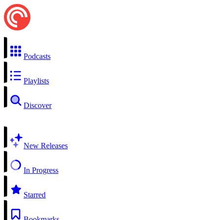
Podcasts
Playlists
Discover
New Releases
In Progress
Starred
Bookmarks