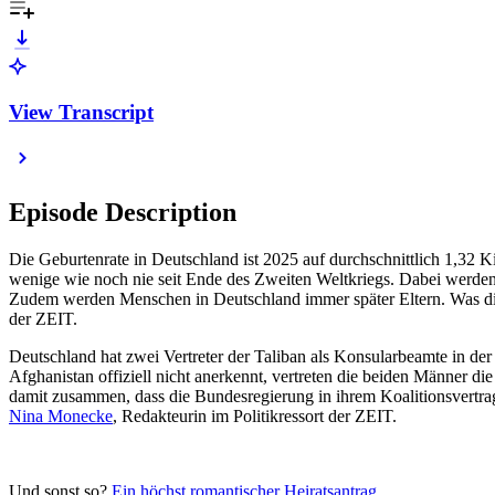
View Transcript
Episode Description
Die Geburtenrate in Deutschland ist 2025 auf durchschnittlich 1,32 
wenige wie noch nie seit Ende des Zweiten Weltkriegs. Dabei werden
Zudem werden Menschen in Deutschland immer später Eltern. Was die
der ZEIT.
Deutschland hat zwei Vertreter der Taliban als Konsularbeamte in de
Afghanistan offiziell nicht anerkennt, vertreten die beiden Männer
damit zusammen, dass die Bundesregierung in ihrem Koalitionsvertra
Nina Monecke
, Redakteurin im Politikressort der ZEIT.
Und sonst so?
Ein höchst romantischer Heiratsantrag