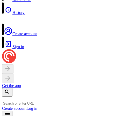
History
Create account
Sign in
Get the app
Create account
Log in