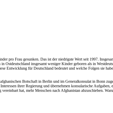
Kinder pro Frau gesunken. Das ist der niedrigste Wert seit 1997. Insg
 in Ostdeutschland insgesamt weniger Kinder geboren als in Westdeutsc
se Entwicklung für Deutschland bedeutet und welche Folgen sie habe
r afghanischen Botschaft in Berlin und im Generalkonsulat in Bonn zu
 die Interessen ihrer Regierung und übernehmen konsularische Aufgaben
g vereinbart hat, mehr Menschen nach Afghanistan abzuschieben. Warum