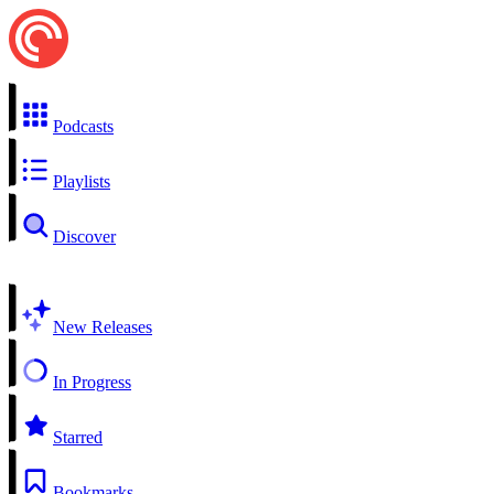
Podcasts
Playlists
Discover
New Releases
In Progress
Starred
Bookmarks