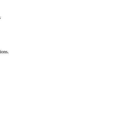
s
ions.