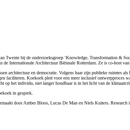
an Twente bij de onderzoeksgroep ‘Knowledge, Transformation & Society
van de Internationale Architectuur Biënnale Rotterdam. Ze is co-host va
en architectuur en democratie. Volgens haar zijn publieke ruimtes als 
n faciliteren. Koekoek pleit voor een meer inclusief ontwerpproces 
p het individu, niet langer houdbaar is in het licht van de klimaatcris
oekoek in gesprek.
 gemaakt door Amber Bloos, Lucas De Man en Niels Kuiters. Research i