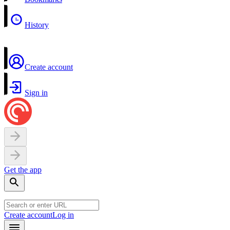
History
Create account
Sign in
Get the app
Create account
Log in