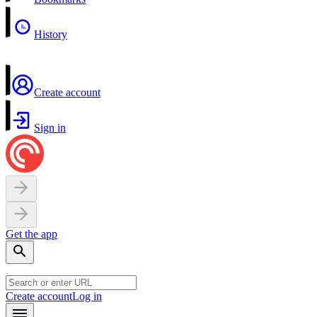
History
Create account
Sign in
Get the app
Create account
Log in