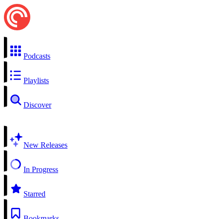
Podcasts
Playlists
Discover
New Releases
In Progress
Starred
Bookmarks