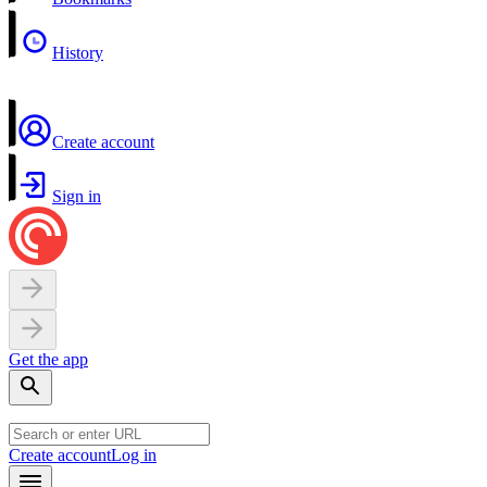
History
Create account
Sign in
Get the app
Create account
Log in