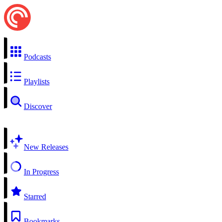
Podcasts
Playlists
Discover
New Releases
In Progress
Starred
Bookmarks