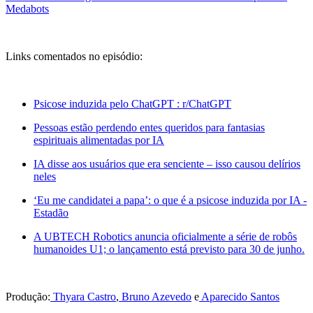
Medabots
Links comentados no episódio:
Psicose induzida pelo ChatGPT : r/ChatGPT
Pessoas estão perdendo entes queridos para fantasias
espirituais alimentadas por IA
IA disse aos usuários que era senciente – isso causou delírios
neles
‘Eu me candidatei a papa’: o que é a psicose induzida por IA -
Estadão
A UBTECH Robotics anuncia oficialmente a série de robôs
humanoides U1; o lançamento está previsto para 30 de junho.
Produção:
Thyara Castro
,
Bruno Azevedo
e
Aparecido Santos