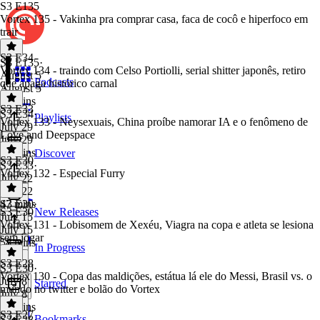
S3 E135
Vortex 135 - Vakinha pra comprar casa, faca de cocô e hiperfoco em
trair
S3 E34
S3 E135
·
Vortex 134 - traindo com Celso Portiolli, serial shitter japonês, retiro
August 5
Podcasts
que apaga histórico carnal
August 5
52 mins
S3 E33
S3 E34
·
Playlists
Vortex 133 - Neysexuais, China proíbe namorar IA e o fenômeno de
July 29
Love and Deepspace
July 29
50 mins
Discover
S3 E30
S3 E33
·
Vortex 132 - Especial Furry
July 22
July 22
47 mins
S3 E30
·
S3 E30
New Releases
July 15
Vortex 131 - Lobisomem de Xexéu, Viagra na copa e atleta se lesiona
July 15
sem jogar
58 mins
In Progress
S3 E28
S3 E30
·
Vortex 130 - Copa das maldições, estátua lá ele do Messi, Brasil vs. o
July 8
Starred
mundo no twitter e bolão do Vortex
July 8
45 mins
S3 E27
Bookmarks
S3 E28
·