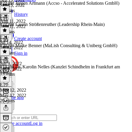
#22 mit Jürgen Artmann (Accso - Accelerated Solutions GmbH)
Sep 15, 2022
22 mins
History
E22
·
E21
Aug 11, 2022
#21 mit Laurin Strößenreuther (Leadership Rhein-Main)
Aug 11, 2022
22 mins
E21
·
Create account
E20
Jul 14, 2022
#20 mit Maike Benner (MaLish Consulting & Uniberg GmbH)
Jul 14, 2022
26 mins
Sign in
E20
·
E19
Jun 9, 2022
#19 mit Dr. Karolin Nelles (Kanzlei Schindhelm in Frankfurt am
Jun 9, 2022
Main)
23 mins
E19
·
May 12, 2022
May 12, 2022
Get the app
29 mins
Create account
Log in