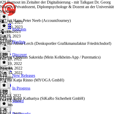
#29 Burnout im Zeitalter der Digitalisierung - mit Talkgast Dr. Georg
Nikisch (Privatdozent, Diplompsychologe & Dozent an der Universität
Marburg)
#27 mit Hans-Peter Neeb (AccountJourney)
May 10, 2023
May 10, 2023
Podcasts
30 mins
Jan 19, 2023
Jan 19, 2023
E26
25 mins
Playlists
#26 mit Alissa Lerch (Denksportler Grafikmanufaktur Friedrichsdorf)
E26
·
Discover
#25 mit Christian Sakreida (Mein Kelkheim-App / Purematics)
Dec 19, 2022
Dec 19, 2022
23 mins
Nov 14, 2022
Nov 14, 2022
E24
New Releases
23 mins
#24 mit Katja Rinno (MYOGA GmbH)
In Progress
E24
·
E23
Oct 13, 2022
#23 mit Rohit Kathariya (SiKaRo Sicherheit GmbH)
Oct 13, 2022
Starred
36 mins
E23
·
E22
Bookmarks
Sep 15, 2022