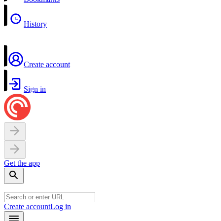
History
Create account
Sign in
Get the app
Create account
Log in