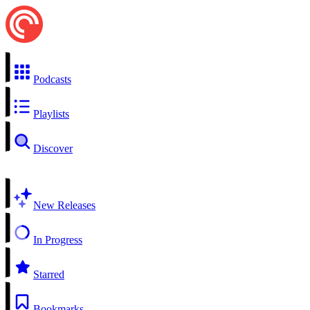
Podcasts
Playlists
Discover
New Releases
In Progress
Starred
Bookmarks