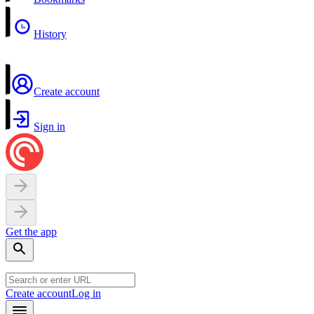
History
Create account
Sign in
Get the app
Create account
Log in