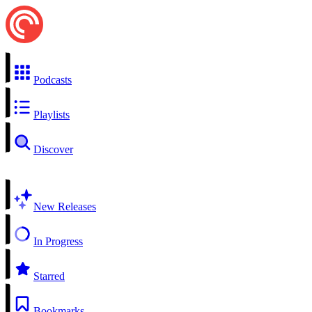
Podcasts
Playlists
Discover
New Releases
In Progress
Starred
Bookmarks