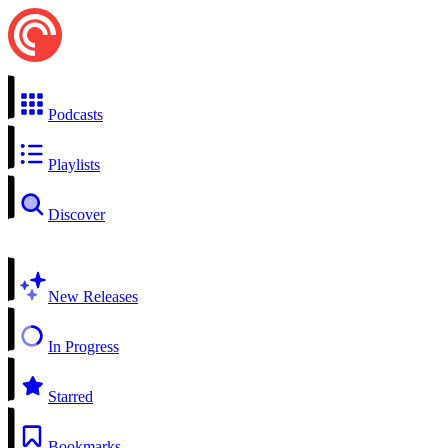
Podcasts
Playlists
Discover
New Releases
In Progress
Starred
Bookmarks