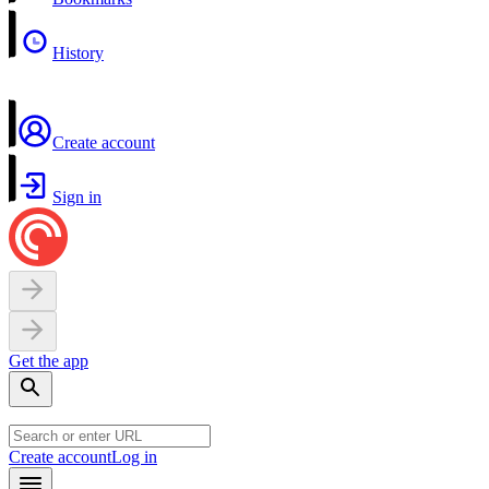
History
Create account
Sign in
Get the app
Create account
Log in