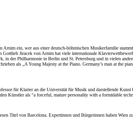
n Arnim ein, wer aus einer deutsch-böhmischen Musikerfamilie stammt 
 Gottlieb Jiracek von Arnim hat viele internationale Klavierwettbewer
, in der Philharmonie in Berlin und St. Petersburg und in vielen and
hrieben als „A Young Majesty at the Piano. Germany’s man at the piano
”
rofessor für Klarier an die Universität für Musik und darstellende Kun
den Künstler als “a forceful, mature personality with a formidable tech
esen Titel von Barcelona. Expertinnen und Bürgerinnen haben Wien z