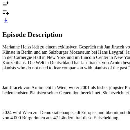
Episode Description
Marianne Heiss lädt zu einem exklusiven Gespräch mit Jan Jiracek vo
Künste in Berlin und am Salzburger Mozarteum bei Hans Leygraf. Jan
in der Carnergie Hall in New York und im Lincoln Center in New York
Konzerthaus. Die Welt in Deutschland hat Jan Jiracek von Arnim besc
pianists who do not need to fear comparison with pianists of the past.
Jan Jiracek von Arnim lebt in Wien, wo er 2001 als bisher jüngster P
bedeutendsten Pianisten seiner Generation bezeichnet. Sie bezeichnet 
2024 wird Wien zur Demokratiehauptstadt Europas und übernimmt di
von 4.000 Bürgerinnen aus 47 Ländern traf diese Entscheidung.