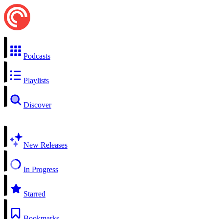
Podcasts
Playlists
Discover
New Releases
In Progress
Starred
Bookmarks