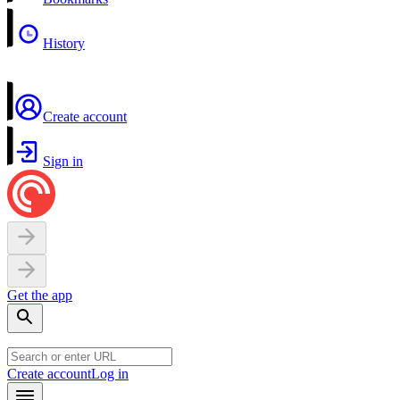
History
Create account
Sign in
Get the app
Create account
Log in