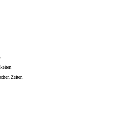
e
keiten
schen Zeiten