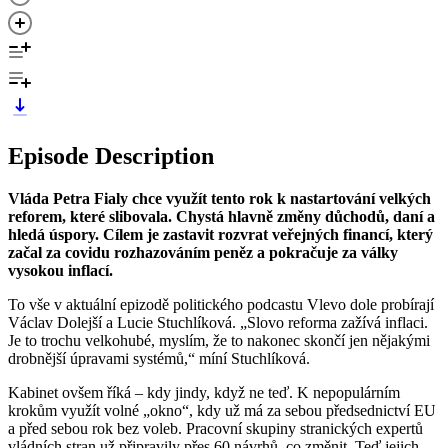
Episode Description
Vláda Petra Fialy chce využít tento rok k nastartování velkých
reforem, které slibovala. Chystá hlavně změny důchodů, daní a
hledá úspory. Cílem je zastavit rozvrat veřejných financí, který
začal za covidu rozhazováním peněz a pokračuje za války
vysokou inflací.
To vše v aktuální epizodě politického podcastu Vlevo dole probírají
Václav Dolejší a Lucie Stuchlíková. „Slovo reforma zažívá inflaci.
Je to trochu velkohubé, myslím, že to nakonec skončí jen nějakými
drobnější úpravami systémů,“ míní Stuchlíková.
Kabinet ovšem říká – kdy jindy, když ne teď. K nepopulárním
krokům využít volné „okno“, kdy už má za sebou předsednictví EU
a před sebou rok bez voleb. Pracovní skupiny stranických expertů
vládních stran už připravily přes 60 návrhů, co změnit. Teď jejich