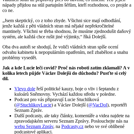
nápady přijdou na stůl partajním šéfům, kteří rozhodnou, co projde a
co ne.
„Jsem skeptický, co z toho zbyde. Všichni sice mají odhodlání,
jenže každá z pěti vládních stran má nějaké nepřekročitelné
mantinely. Všichni se třeba shodnou, že musíme zjednodušit daňový
systém, ale každá chce rušit jiné výjimky,“ říká Dolejší.
Oba dva autoři se shodují, že voliči vládních stran spíše ocení
odvahu kabinetu k nepopulárním opatřením, než zbabělost a snahu
problémy vysedět.
Jak a kde Lucie lečí covid? Proč nás roboti zatím zklamali? A v
kolika letech půjde Václav Dolejší do důchodu? Pusťte si celý
díl.
Vlevo dole
řeší politické kauzy, boje o vliv i šeptandu z
kuloárů Sněmovny. Vychází každou středu v poledne.
Podcast pro vás připravují Lucie Stuchlíková
(
@StuchlikovLucie
) a Václav Dolejší (
@VacDol
), reportéři
Seznam Zpráv.
Další podcasty, ale taky články, komentáře a videa najdete na
zpravodajském serveru Seznam Zprávy. Poslouchejte nás na
webu Seznam Zpráv
, na
Podcasty.cz
nebo ve své oblíbené
podcastové aplikaci.