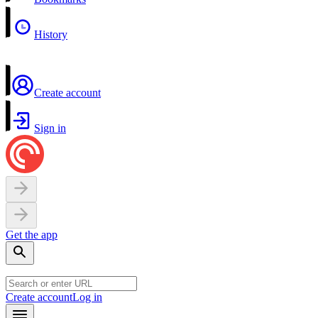
History
Create account
Sign in
Get the app
Create account
Log in