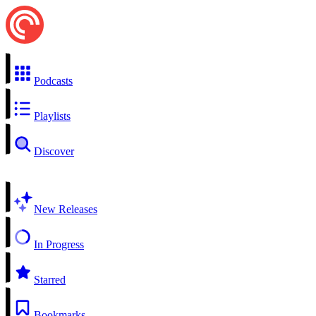
Podcasts
Playlists
Discover
New Releases
In Progress
Starred
Bookmarks