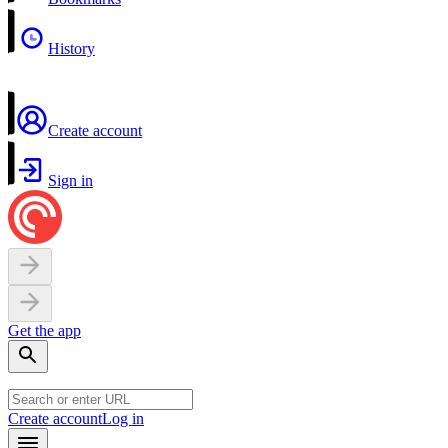
History
Create account
Sign in
Get the app
Create account
Log in