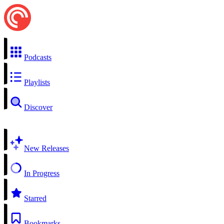
Podcasts
Playlists
Discover
New Releases
In Progress
Starred
Bookmarks