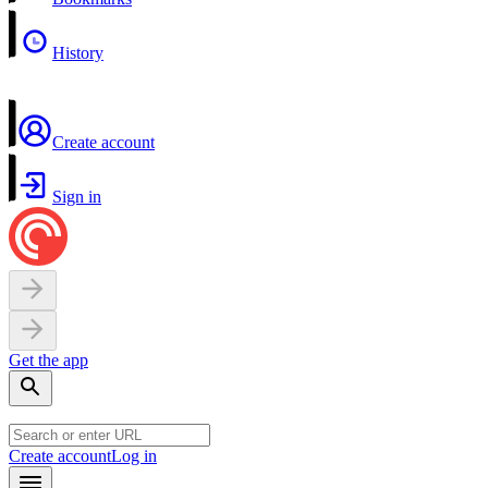
History
Create account
Sign in
Get the app
Create account
Log in