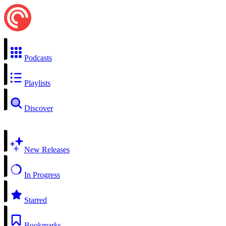
Podcasts
Playlists
Discover
New Releases
In Progress
Starred
Bookmarks