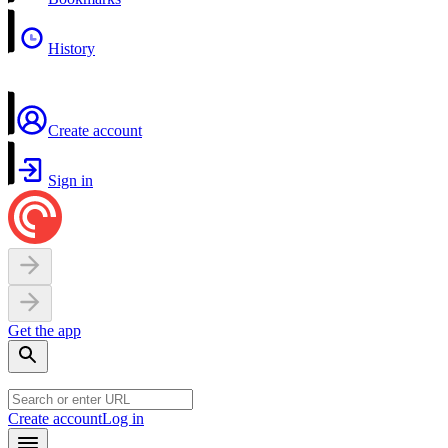
History
Create account
Sign in
Get the app
Create account
Log in