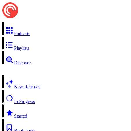
Podcasts
Playlists
Discover
New Releases
In Progress
Starred
Bookmarks