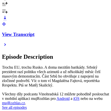
View Transcript
Episode Description
Trochu EU, trochu Rusko. A doma mezitím barikády. Srbský
prezident razí politiku všech azimutů a už několikátý měsíc čelí
masovým demonstracím. Část Srbů ho obviňuje z napojení na
zločinné podsvětí. Víc o tom ví Magdaléna Fajtová, reportérka
Respektu. Ptá se Matěj Skalický.
Všechny díly podcastu Vinohradská 12 můžete pohodlně poslouchat
v mobilní aplikaci mujRozhlas pro
Android
a
iOS
nebo na webu
mujRozhlas.cz
.
See all episodes