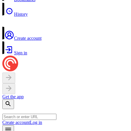
History
Create account
Sign in
Get the app
Create account
Log in