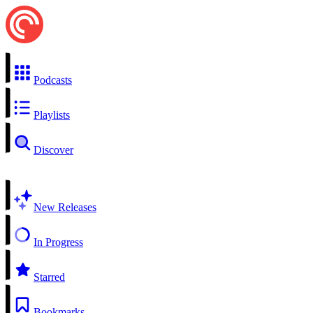
Podcasts
Playlists
Discover
New Releases
In Progress
Starred
Bookmarks