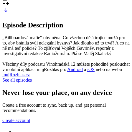
Episode Description
„Billboardová mafie“ obviněna. Co všechno dělá trojice mužů pro
to, aby bránila svůj nelegální byznys? Jak dlouho už to trvá? A co na
ně má teď policie? To zjišťoval Vojtěch Gavriněv, reportér z
investigativní redakce Radiožurnálu. Ptá se Matěj Skalický.
Všechny díly podcastu Vinohradská 12 můžete pohodlně poslouchat
v mobilní aplikaci mujRozhlas pro
Android
a
iOS
nebo na webu
mujRozhlas.cz
.
See all episodes
Never lose your place, on any device
Create a free account to sync, back up, and get personal
recommendations.
Create account