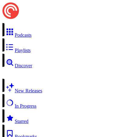
Podcasts
Playlists
Discover
New Releases
In Progress
Starred
Bookmarks