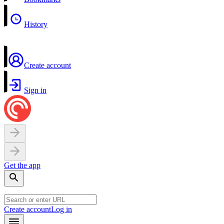
History
Create account
Sign in
Get the app
Create account
Log in