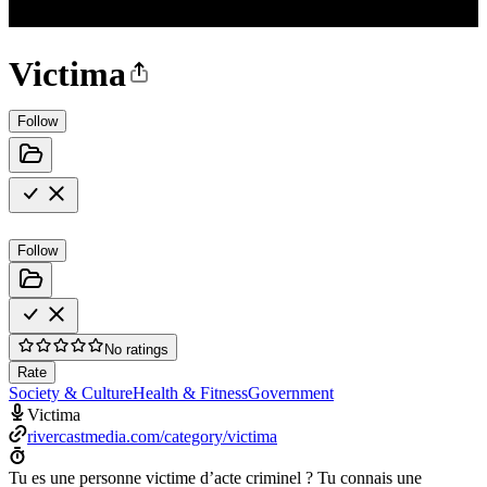
Victima
Follow
Follow
No ratings
Rate
Society & Culture
Health & Fitness
Government
Victima
rivercastmedia.com/category/victima
Tu es une personne victime d’acte criminel ? Tu connais une