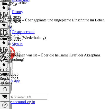
143 | Weihnachten
January 19
50 mins
History
E161
·
E160
Dec 22, 2025
142 | Zäsuren – Über geplante und ungeplante Einschnitte im Leben
Dec 22, 2025
41 mins
E160
·
Create account
E159
Nov 16, 2025
73 | Resilienz (Wiederholung)
Nov 16, 2025
47 mins
Sign in
E159
·
E158
Sep 22, 2025
101 | Annehmen was ist – Über die heilsame Kraft der Akzeptanz
Sep 22, 2025
(Wiederholung)
37 mins
E158
·
Sep 8, 2025
Sep 8, 2025
Get the app
43 mins
Create account
Log in