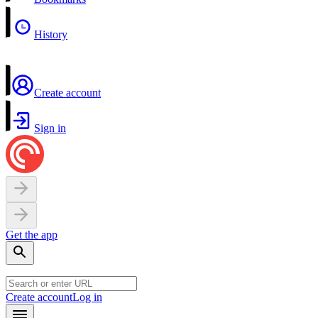
History
Create account
Sign in
Get the app
Create account
Log in