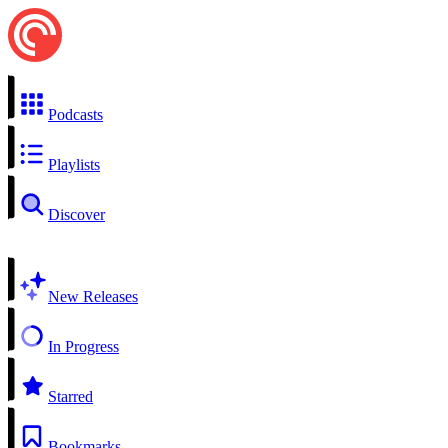
Podcasts
Playlists
Discover
New Releases
In Progress
Starred
Bookmarks