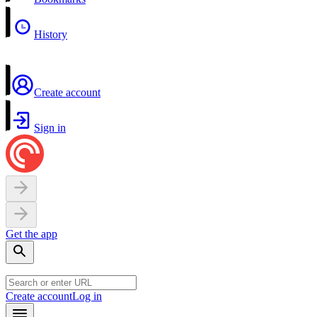
History
Create account
Sign in
Get the app
Create account
Log in