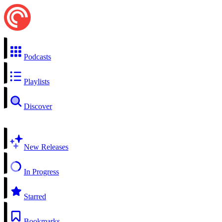
Podcasts
Playlists
Discover
New Releases
In Progress
Starred
Bookmarks