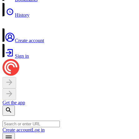
History
Create account
Sign in
Get the app
Create account
Log in