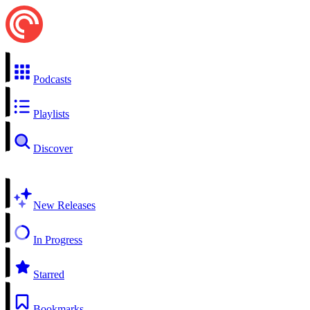
Podcasts
Playlists
Discover
New Releases
In Progress
Starred
Bookmarks