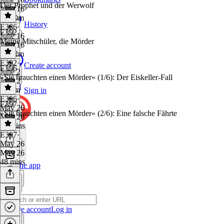
Der Prophet und der Werwolf
June 16
1h 20m
History
E386
·
E392
June 16
Meine Mitschüler, die Mörder
June 16
1h 22m
E392
·
Create account
E396
June 2
»Sie brauchten einen Mörder« (1/6): Der Eiskeller-Fall
June 2
1h 7m
Sign in
E396
·
E397
May 26
»Sie brauchten einen Mörder« (2/6): Eine falsche Fährte
May 26
45 mins
E397
·
May 26
May 26
48 mins
Get the app
Create account
Log in