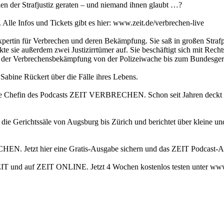
en der Strafjustiz geraten – und niemand ihnen glaubt …?
Alle Infos und Tickets gibt es hier: www.zeit.de/verbrechen-live
pertin für Verbrechen und deren Bekämpfung. Sie saß in großen Strafp
kte sie außerdem zwei Justizirrtümer auf. Sie beschäftigt sich mit Rec
t der Verbrechensbekämpfung von der Polizeiwache bis zum Bundesger
Sabine Rückert über die Fälle ihres Lebens.
eue Chefin des Podcasts ZEIT VERBRECHEN. Schon seit Jahren deckt si
 die Gerichtssäle von Augsburg bis Zürich und berichtet über kleine u
N. Jetzt hier eine Gratis-Ausgabe sichern und das ZEIT Podcast-Ab
r ZEIT und auf ZEIT ONLINE. Jetzt 4 Wochen kostenlos testen unter ww