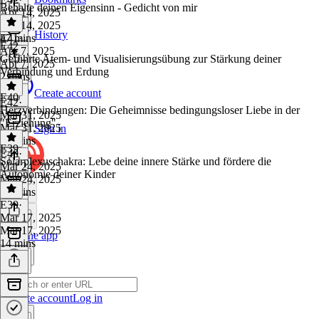
Behalte deinen Eigensinn - Gedicht von mir
Apr 14, 2025
Apr 14, 2025
History
47 mins
E41
·
E42
Apr 7, 2025
Geführte Atem- und Visualisierungsübung zur Stärkung deiner
Apr 7, 2025
Verbindung und Erdung
2 mins
Create account
E40
E42
·
Herzverbindungen: Die Geheimnisse bedingungsloser Liebe in der
Mar 31, 2025
"Erziehung"
Mar 31, 2025
Sign in
12 mins
E39
E40
·
Solarplexuschakra: Lebe deine innere Stärke und fördere die
Mar 24, 2025
Autonomie deiner Kinder
Mar 24, 2025
16 mins
E39
·
Mar 17, 2025
Mar 17, 2025
Get the app
14 mins
Create account
Log in