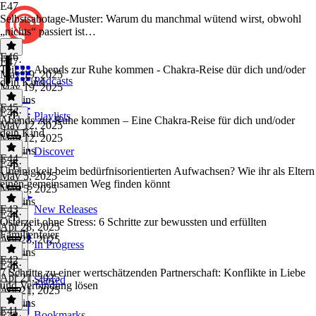
E47
Selbstsabotage-Muster: Warum du manchmal wütend wirst, obwohl
„nichts“ passiert ist…
E46
E47
·
Teil 2 - Abends zur Ruhe kommen - Chakra-Reise dür dich und/oder
May 19, 2025
Podcasts
dein Kind
May 19, 2025
15 mins
E45
E46
·
Playlists
Abends zur Ruhe kommen – Eine Chakra-Reise für dich und/oder
May 12, 2025
dein Kind
May 12, 2025
10 mins
Discover
E44
E45
·
Uneinigkeit beim bedürfnisorientierten Aufwachsen? Wie ihr als Eltern
May 5, 2025
einen gemeinsamen Weg finden könnt
May 5, 2025
10 mins
E43
New Releases
E44
·
Osterzeit ohne Stress: 6 Schritte zur bewussten und erfüllten
Apr 28, 2025
Familienfeier
Apr 28, 2025
In Progress
24 mins
E42
E43
·
7 Schritte zu einer wertschätzenden Partnerschaft: Konflikte in Liebe
Apr 21, 2025
Starred
und Verbindung lösen
Apr 21, 2025
10 mins
E41
Bookmarks
E42
·