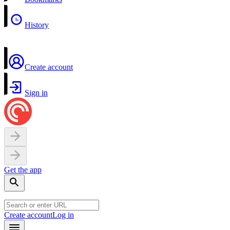
History
Create account
Sign in
Get the app
Create account
Log in