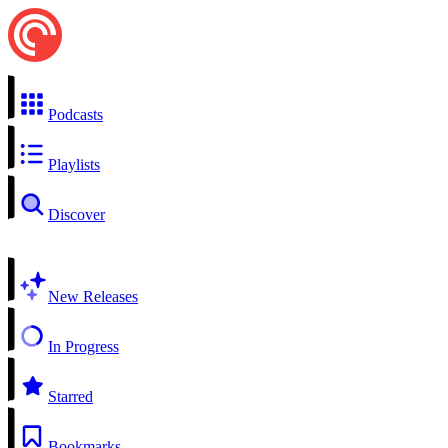
Podcasts
Playlists
Discover
New Releases
In Progress
Starred
Bookmarks