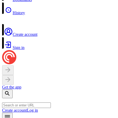
History
Create account
Sign in
Get the app
Create account
Log in