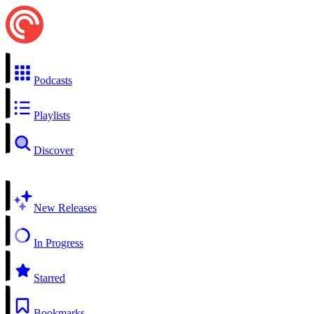
Podcasts
Playlists
Discover
New Releases
In Progress
Starred
Bookmarks