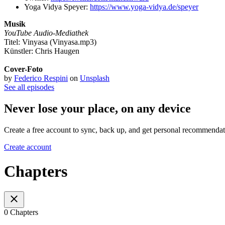
Yoga Vidya Speyer:
https://www.yoga-vidya.de/speyer
Musik
YouTube Audio-Mediathek
Titel: Vinyasa (Vinyasa.mp3)
Künstler: Chris Haugen
Cover-Foto
by
Federico Respini
on
Unsplash
See all episodes
Never lose your place, on any device
Create a free account to sync, back up, and get personal recommendat
Create account
Chapters
0 Chapters