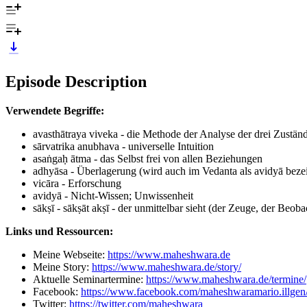
Episode Description
Verwendete Begriffe:
avasthātraya viveka - die Methode der Analyse der drei Zustän
sārvatrika anubhava - universelle Intuition
asaṅgaḥ ātma - das Selbst frei von allen Beziehungen
adhyāsa - Überlagerung (wird auch im Vedanta als avidyā beze
vicāra - Erforschung
avidyā - Nicht-Wissen; Unwissenheit
sākṣī - sākṣāt akṣī - der unmittelbar sieht (der Zeuge, der Beoba
Links und Ressourcen:
Meine Webseite:
https://www.maheshwara.de
Meine Story:
https://www.maheshwara.de/story/
Aktuelle Seminartermine:
https://www.maheshwara.de/termine/
Facebook:
https://www.facebook.com/maheshwaramario.illgen
Twitter:
https://twitter.com/maheshwara