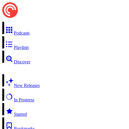
Podcasts
Playlists
Discover
New Releases
In Progress
Starred
Bookmarks