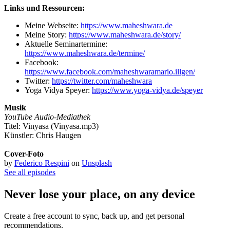
Links und Ressourcen:
Meine Webseite:
https://www.maheshwara.de
Meine Story:
https://www.maheshwara.de/story/
Aktuelle Seminartermine:
https://www.maheshwara.de/termine/
Facebook:
https://www.facebook.com/maheshwaramario.illgen/
Twitter:
https://twitter.com/maheshwara
Yoga Vidya Speyer:
https://www.yoga-vidya.de/speyer
Musik
YouTube Audio-Mediathek
Titel: Vinyasa (Vinyasa.mp3)
Künstler: Chris Haugen
Cover-Foto
by
Federico Respini
on
Unsplash
See all episodes
Never lose your place, on any device
Create a free account to sync, back up, and get personal
recommendations.