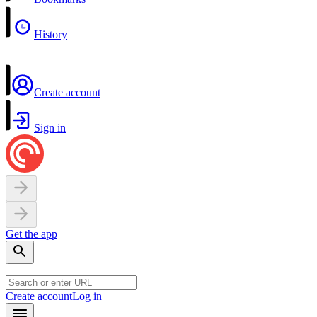
History
Create account
Sign in
Get the app
Create account
Log in