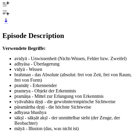
Episode Description
Verwendete Begriffe:
avidyā - Unwissenheit (Nicht-Wissen, Fehler bzw. Zweifel)
adhyāsa - Überlagerung
vidyā - Wissen
brahman - das Absolute (absolut: frei von Zeit, frei von Raum,
frei von Form)
pramātṛ - Erkennender
prameya - Objekt der Erkenntnis
pramāṇa - Mittel zur Erlangung von Erkenntnis
vyāvahāra dṛṣṭi - die gewohnte/empirische Sichtweise
pāramārtha dṛṣṭi - die höchste Sichtweise
adhyasa bhashya
sākṣī - sākṣāt akṣī - der unmittelbar sieht (der Zeuge, der
Beobachter)
māyā - Illusion (das, was nicht ist)