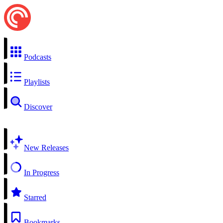
Podcasts
Playlists
Discover
New Releases
In Progress
Starred
Bookmarks