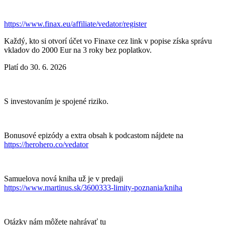
https://www.finax.eu/affiliate/vedator/register
Každý, kto si otvorí účet vo Finaxe cez link v popise získa správu
vkladov do 2000 Eur na 3 roky bez poplatkov.
Platí do 30. 6. 2026
S investovaním je spojené riziko.
Bonusové epizódy a extra obsah k podcastom nájdete na
https://herohero.co/vedator
Samuelova nová kniha už je v predaji
https://www.martinus.sk/3600333-limity-poznania/kniha
Otázky nám môžete nahrávať tu