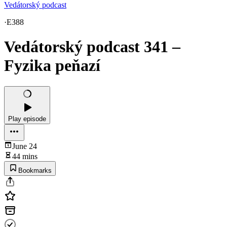
Vedátorský podcast
·
E388
Vedátorský podcast 341 –
Fyzika peňazí
Play episode
June 24
44 mins
Bookmarks