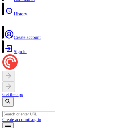
History
Create account
Sign in
Get the app
Create account
Log in