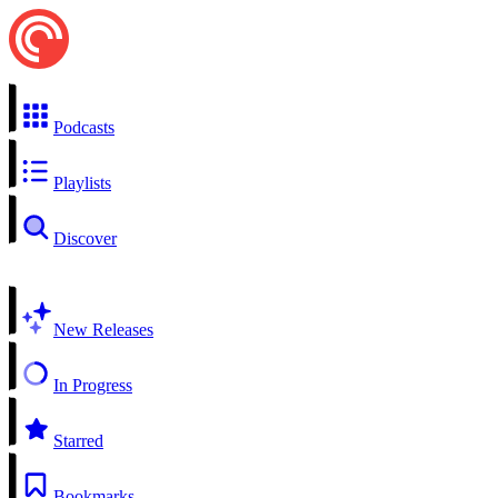
Podcasts
Playlists
Discover
New Releases
In Progress
Starred
Bookmarks