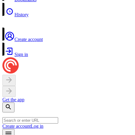
History
Create account
Sign in
Get the app
Create account
Log in