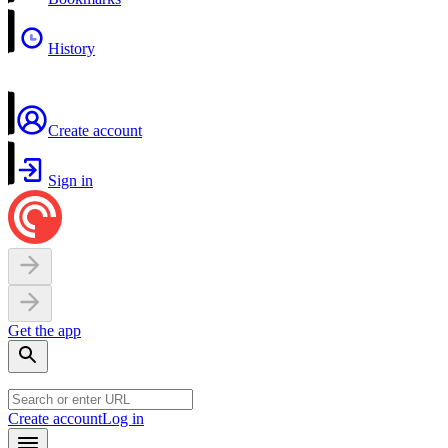
History
Create account
Sign in
Get the app
Create account
Log in