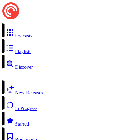
Podcasts
Playlists
Discover
New Releases
In Progress
Starred
Bookmarks