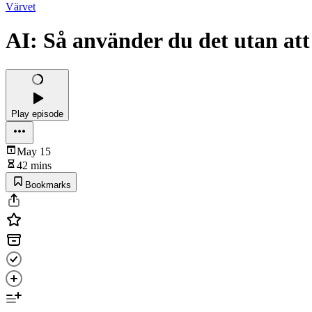
Värvet
AI: Så använder du det utan att
Play episode
May 15
42 mins
Bookmarks