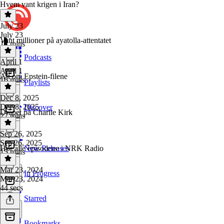
Hvem vant krigen i Iran?
July 23
July 23
Vant millioner på ayatolla-attentatet
17 mins
Podcasts
April 1
April 1
Alt om Epstein-filene
16 mins
Playlists
Dec 8, 2025
Dec 8, 2025
Discover
Drapet på Charlie Kirk
27 mins
Sep 26, 2025
Sep 26, 2025
Hør alle episodene i NRK Radio
New Releases
15 mins
Mar 23, 2024
In Progress
Mar 23, 2024
44 secs
Starred
Bookmarks