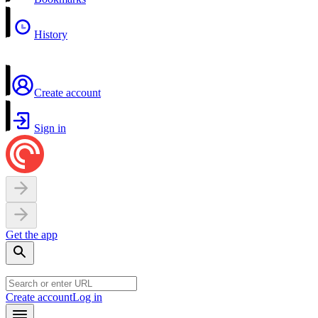
History
Create account
Sign in
Get the app
Create account
Log in