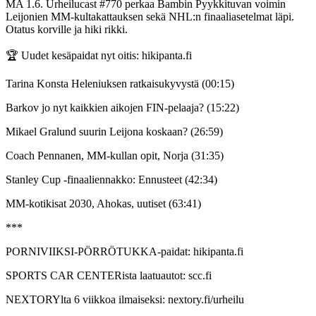
MA 1.6. Urheilucast #770 perkaa Bambin Pyykkituvan voimin
Leijonien MM-kultakattauksen sekä NHL:n finaaliasetelmat läpi.
Otatus korville ja hiki rikki.
🏆 Uudet kesäpaidat nyt oitis: hikipanta.fi
Tarina Konsta Heleniuksen ratkaisukyvystä (00:15)
Barkov jo nyt kaikkien aikojen FIN-pelaaja? (15:22)
Mikael Gralund suurin Leijona koskaan? (26:59)
Coach Pennanen, MM-kullan opit, Norja (31:35)
Stanley Cup -finaaliennakko: Ennusteet (42:34)
MM-kotikisat 2030, Ahokas, uutiset (63:41)
***
PORNIVIIKSI-PÖRRÖTUKKA-paidat: hikipanta.fi
SPORTS CAR CENTERista laatuautot: scc.fi
NEXTORYlta 6 viikkoa ilmaiseksi: nextory.fi/urheilu