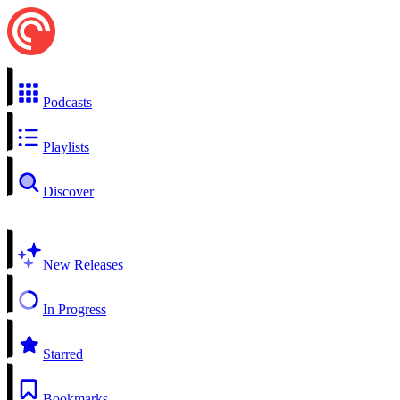
Podcasts
Playlists
Discover
New Releases
In Progress
Starred
Bookmarks