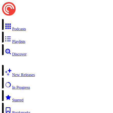
Podcasts
Playlists
Discover
New Releases
In Progress
Starred
Bookmarks