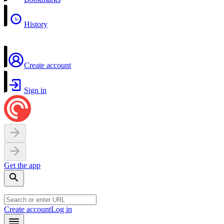
History
Create account
Sign in
Get the app
Create account
Log in