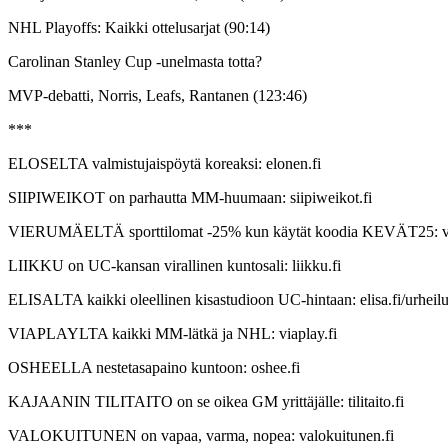
NHL Playoffs: Kaikki ottelusarjat (90:14)
Carolinan Stanley Cup -unelmasta totta?
MVP-debatti, Norris, Leafs, Rantanen (123:46)
***
ELOSELTA valmistujaispöytä koreaksi: elonen.fi
SIIPIWEIKOT on parhautta MM-huumaan: siipiweikot.fi
VIERUMÄELTÄ sporttilomat -25% kun käytät koodia KEVÄT25: vi
LIIKKU on UC-kansan virallinen kuntosali: liikku.fi
ELISALTA kaikki oleellinen kisastudioon UC-hintaan: elisa.fi/urheil
VIAPLAYLTA kaikki MM-lätkä ja NHL: viaplay.fi
OSHEELLA nestetasapaino kuntoon: oshee.fi
KAJAANIN TILITAITO on se oikea GM yrittäjälle: tilitaito.fi
VALOKUITUNEN on vapaa, varma, nopea: valokuitunen.fi