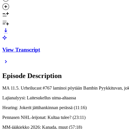
View Transcript
Episode Description
MA 11.5. Urheilucast #767 laminoi pöytään Bambin Pyykkituvan, joka
Lajianalyysi: Laitesukellus uima-altaassa
Hearing: Jokerit jättihankinnan perässä (11:16)
Pennasen NHL-leijonat: Kultaa tulee? (23:11)
MM-jääkiekko 2026: Kanada, muut (57:18)