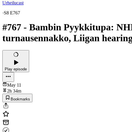
Urheilucast
·
S8 E767
#767 - Bambin Pyykkitupa: NHL
turnausennakko, Liigan hearing,
Play episode
May 11
2h 34m
Bookmarks