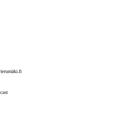
erumäki.fi
ucast