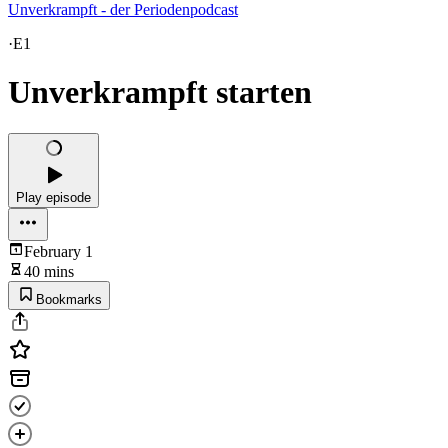
Unverkrampft - der Periodenpodcast
·
E1
Unverkrampft starten
Play episode
February 1
40 mins
Bookmarks