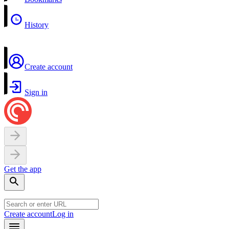
History
Create account
Sign in
Get the app
Create account
Log in