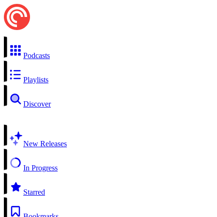
Podcasts
Playlists
Discover
New Releases
In Progress
Starred
Bookmarks