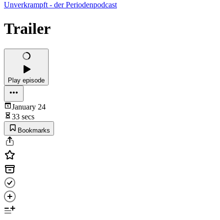
Unverkrampft - der Periodenpodcast
Trailer
Play episode
January 24
33 secs
Bookmarks