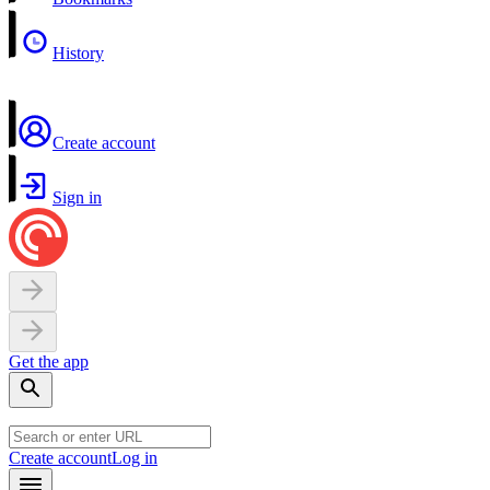
History
Create account
Sign in
Get the app
Create account
Log in