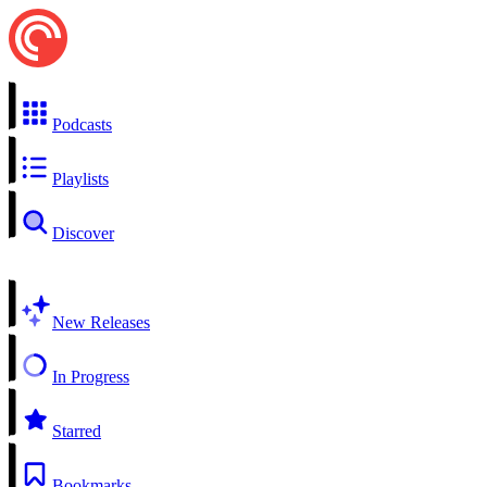
Podcasts
Playlists
Discover
New Releases
In Progress
Starred
Bookmarks