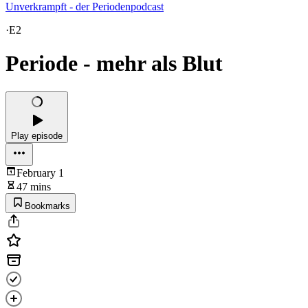
Unverkrampft - der Periodenpodcast
·
E2
Periode - mehr als Blut
Play episode
February 1
47 mins
Bookmarks