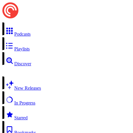
Podcasts
Playlists
Discover
New Releases
In Progress
Starred
Bookmarks