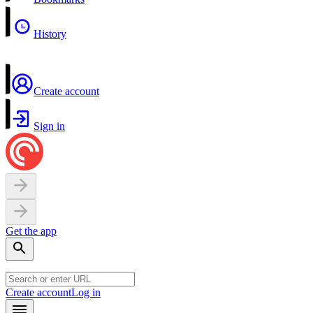
History
Create account
Sign in
Get the app
Create account
Log in