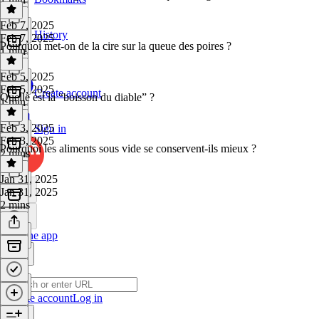
Feb 7, 2025
History
Feb 7, 2025
Pourquoi met-on de la cire sur la queue des poires ?
1 min
Feb 5, 2025
Feb 5, 2025
Create account
Quelle est la “boisson du diable” ?
1 min
Feb 3, 2025
Sign in
Feb 3, 2025
Pourquoi les aliments sous vide se conservent-ils mieux ?
2 mins
Jan 31, 2025
Jan 31, 2025
2 mins
Get the app
Create account
Log in