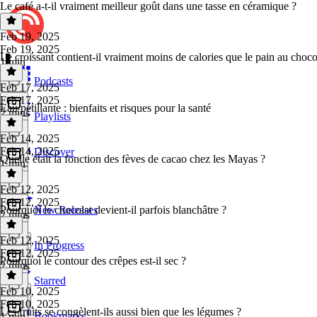
Le café a-t-il vraiment meilleur goût dans une tasse en céramique ?
Feb 19, 2025
Feb 19, 2025
Le croissant contient-il vraiment moins de calories que le pain au choco
1 min
Podcasts
Feb 17, 2025
Feb 17, 2025
Eau pétillante : bienfaits et risques pour la santé
2 mins
Playlists
Feb 14, 2025
Feb 14, 2025
Discover
Quelle était la fonction des fèves de cacao chez les Mayas ?
1 min
Feb 12, 2025
Feb 12, 2025
Pourquoi le chocolat devient-il parfois blanchâtre ?
New Releases
2 mins
Feb 12, 2025
In Progress
Feb 12, 2025
Pourquoi le contour des crêpes est-il sec ?
2 mins
Starred
Feb 10, 2025
Feb 10, 2025
Les fruits se congèlent-ils aussi bien que les légumes ?
Bookmarks
1 min