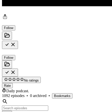
Follow
Follow
No ratings
Rate
Daily podcast.
1092 episodes
•
0 archived
•
Bookmarks