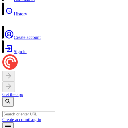
History
Create account
Sign in
Get the app
Create account
Log in