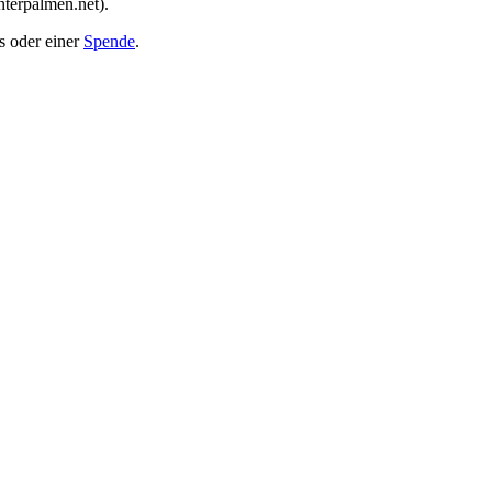
nterpalmen.net).
s oder einer
Spende
.