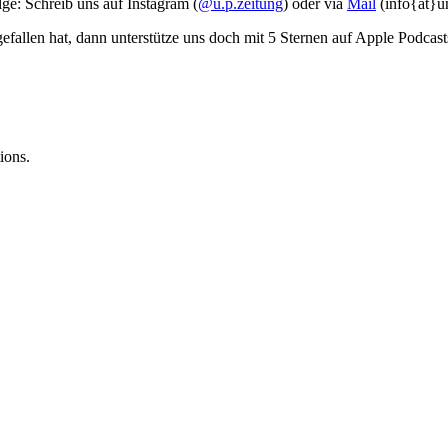
ge: Schreib uns auf Instagram (
@u.p.zeitung
) oder via
Mail
(info{at}u
efallen hat, dann unterstütze uns doch mit 5 Sternen auf Apple Podcast
ions.