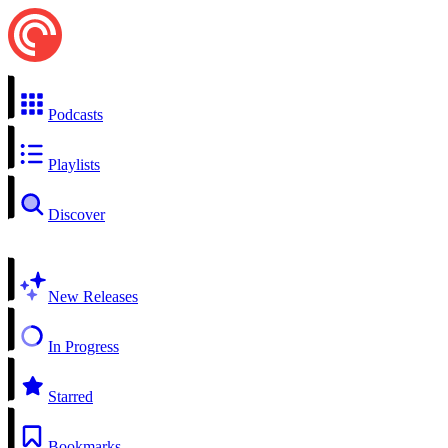
Podcasts
Playlists
Discover
New Releases
In Progress
Starred
Bookmarks