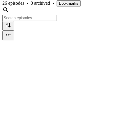
26 episodes
•
0 archived
•
Bookmarks