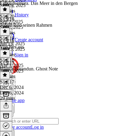
Leiko Ikemura. Das Meer in den Bergen
Sep 29, 2025
33 mins
History
S1 E20
·
S1 E19
Sep 2, 2025
Jedem Bild seinen Rahmen
Sep 2, 2025
30 mins
S1 E19
·
Create account
S1 E18
Jun 13, 2025
Von hier aus
Jun 13, 2025
30 mins
Sign in
S1 E18
·
S1 E17
Apr 3, 2025
Bianca Barandun. Ghost Note
Apr 3, 2025
27 mins
S1 E17
·
Dec 6, 2024
Dec 6, 2024
29 mins
Get the app
Create account
Log in