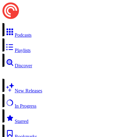
Podcasts
Playlists
Discover
New Releases
In Progress
Starred
Bookmarks