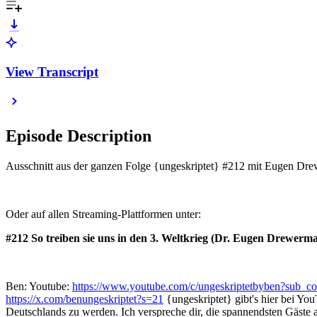
View Transcript
Episode Description
Ausschnitt aus der ganzen Folge {ungeskriptet} #212 mit Eugen D
Oder auf allen Streaming-Plattformen unter:
#212 So treiben sie uns in den 3. Weltkrieg (Dr. Eugen Drewerm
Ben: Youtube:
⁠⁠⁠⁠⁠⁠⁠⁠⁠⁠⁠https://www.youtube.com/c/ungeskriptetbyben?sub_confirma
⁠⁠⁠⁠⁠⁠⁠⁠⁠⁠⁠https://x.com/benungeskriptet?s=21⁠⁠⁠⁠⁠⁠⁠⁠⁠⁠⁠
{ungeskriptet} gibt's hier bei You
Deutschlands zu werden. Ich verspreche dir, die spannendsten Gäste 