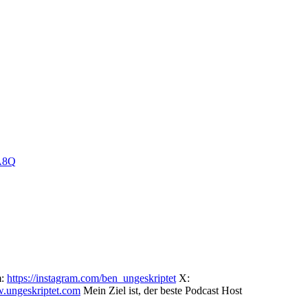
A8Q
m:
⁠⁠⁠⁠⁠⁠⁠⁠⁠⁠⁠https://instagram.com/ben_ungeskriptet⁠⁠⁠⁠⁠⁠⁠⁠⁠⁠⁠
X:
www.ungeskriptet.com⁠⁠⁠⁠⁠⁠⁠⁠⁠⁠⁠
Mein Ziel ist, der beste Podcast Host