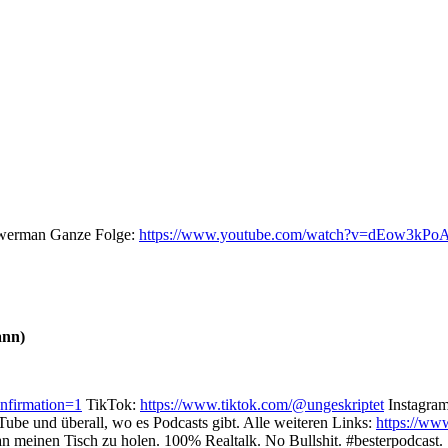
rewerman Ganze Folge:
https://www.youtube.com/watch?v=dEow3kPo
ann)
tion=1⁠⁠⁠⁠⁠⁠⁠⁠⁠⁠⁠
TikTok:
⁠⁠⁠⁠⁠⁠⁠⁠⁠⁠⁠https://www.tiktok.com/@ungeskriptet⁠⁠⁠⁠⁠⁠⁠⁠⁠⁠⁠
Instagra
Tube und überall, wo es Podcasts gibt. Alle weiteren Links:
⁠⁠⁠⁠⁠⁠⁠⁠⁠⁠⁠https://
an meinen Tisch zu holen. 100% Realtalk. No Bullshit. #besterpodcast.