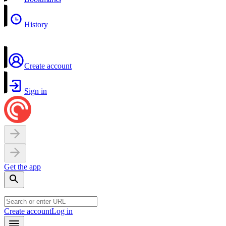
History
Create account
Sign in
Get the app
Create account
Log in