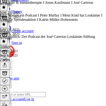
Leukämie & Immuntherapie I Jonas Kaufmann I José Carreras
43 mins
History
Nov 22, 2021
Ep1: Warum ein Podcast I Peter Maffay I Mein Kind hat Leukämie I
Nov 22, 2021
Virtuelle Spendenaktion I Katrin Müller-Hohenstein
34 mins
Sep 15, 2021
Create account
Trailer
Sep 15, 2021
Unermüdlich: Der Podcast der José Carreras Leukämie-Stiftung
34 mins
Sign in
Trailer
·
Sep 9, 2021
Sep 9, 2021
2 mins
Get the app
Create account
Log in