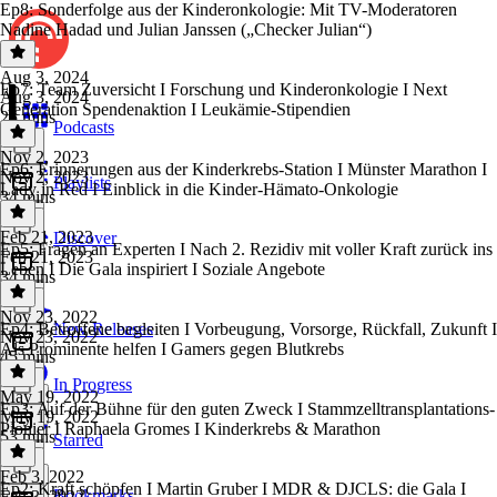
Ep8: Sonderfolge aus der Kinderonkologie: Mit TV-Moderatoren
Nadine Hadad und Julian Janssen („Checker Julian“)
Aug 3, 2024
Ep7: Team Zuversicht I Forschung und Kinderonkologie I Next
Aug 3, 2024
Generation Spendenaktion I Leukämie-Stipendien
25 mins
Podcasts
Nov 2, 2023
Ep6: Erinnerungen aus der Kinderkrebs-Station I Münster Marathon I
Nov 2, 2023
Playlists
Lady in Red I Einblick in die Kinder-Hämato-Onkologie
34 mins
Feb 21, 2023
Discover
Ep5: Fragen an Experten I Nach 2. Rezidiv mit voller Kraft zurück ins
Feb 21, 2023
Leben I Die Gala inspiriert I Soziale Angebote
34 mins
Nov 23, 2022
Ep4: Betroffene begleiten I Vorbeugung, Vorsorge, Rückfall, Zukunft I
New Releases
Nov 23, 2022
Als Prominente helfen I Gamers gegen Blutkrebs
45 mins
In Progress
May 19, 2022
Ep3: Auf der Bühne für den guten Zweck I Stammzelltransplantations-
May 19, 2022
Pionier I Raphaela Gromes I Kinderkrebs & Marathon
53 mins
Starred
Feb 3, 2022
Ep2: Kraft schöpfen I Martin Gruber I MDR & DJCLS: die Gala I
Bookmarks
Feb 3, 2022