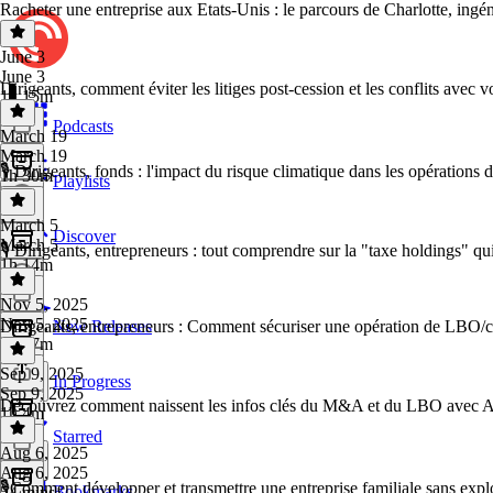
Racheter une entreprise aux Etats-Unis : le parcours de Charlotte, ingé
June 3
June 3
Dirigeants, comment éviter les litiges post-cession et les conflits avec v
1h 15m
Podcasts
March 19
March 19
🎙️ Dirigeants, fonds : l'impact du risque climatique dans les opération
1h 30m
Playlists
March 5
Discover
March 5
🎙️ Dirigeants, entrepreneurs : tout comprendre sur la "taxe holdings" qui 
1h 14m
Nov 5, 2025
Nov 5, 2025
Dirigeants, entrepreneurs : Comment sécuriser une opération de LBO/c
New Releases
1h 17m
Sep 9, 2025
In Progress
Sep 9, 2025
Découvrez comment naissent les infos clés du M&A et du LBO avec 
1h 4m
Starred
Aug 6, 2025
Aug 6, 2025
🎙️Comment développer et transmettre une entreprise familiale sans explo
Bookmarks
54 mins