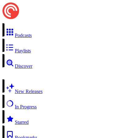
Podcasts
Playlists
Discover
New Releases
In Progress
Starred
Bookmarks