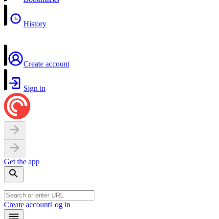
History
Create account
Sign in
Get the app
Create account
Log in