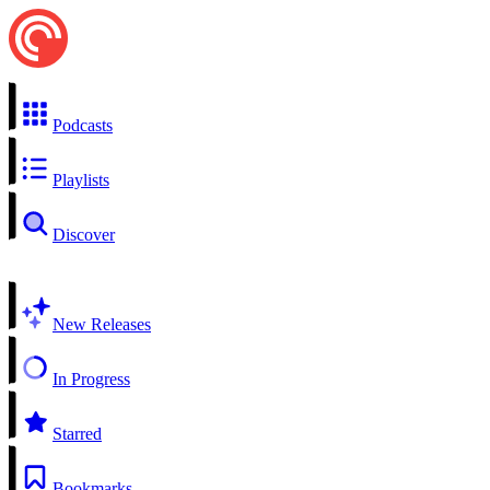
Podcasts
Playlists
Discover
New Releases
In Progress
Starred
Bookmarks