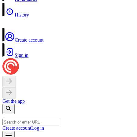
History
Create account
Sign in
Get the app
Create account
Log in