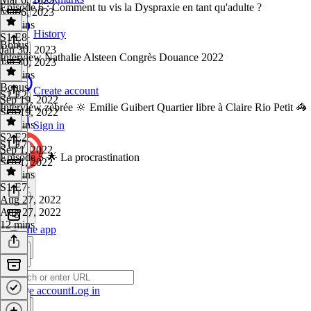
Episode 6 : Comment tu vis la Dyspraxie en tant qu'adulte ?
Mar 6, 2023
19 mins
History
S1 E8
·
Bonus
Jan 30, 2023
Interview Nathalie Alsteen Congrès Douance 2022
Jan 30, 2023
27 mins
Bonus
·
Create account
S2 E2
Sep 19, 2022
Interview zèbrée 🔆 Emilie Guibert Quartier libre à Claire Rio Petit 🦓
Sep 19, 2022
31 mins
Sign in
S2 E2
·
S1 E7
Sep 1, 2022
Episode 5 🌟 La procrastination
Sep 1, 2022
28 mins
S1 E7
·
Aug 27, 2022
Aug 27, 2022
12 mins
Get the app
Create account
Log in