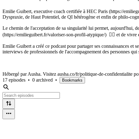
Emilie Guibert, executive coach certifiée à HEC Paris (https://emilieg
Dyspraxie, de Haut Potentiel, de QI hétérogène et enfin de philo-co
Le chemin de l'acceptation de sa singularité lui permet, aujourd'hui, d
(https://emilieguibert.fr/valoriser-son-profil-atypique/) 🧚‍♀️ et de viv
Emilie Guibert a créé ce podcast pour partager ses connaissances et ses
interviews de professionnels de l'accompagnement des personnes qui 
Hébergé par Ausha. Visitez ausha.co/fr/politique-de-confidentialite po
17 episodes
•
0 archived
•
Bookmarks