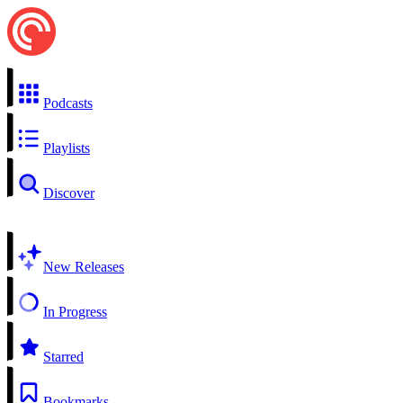
Podcasts
Playlists
Discover
New Releases
In Progress
Starred
Bookmarks