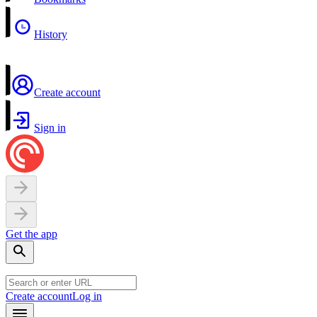
History
Create account
Sign in
Get the app
Create account
Log in