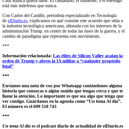
Casa Blanca quiera darle. El ciudadano, el disidente, o el enemigo
está más indefenso que nunca.
Con Carlos del Castillo, periodista especializado en Tecnología
de
elDiario.es
, explicamos en qué consiste este acuerdo que sitúa a
la industria tecnológica americana, alineada con los intereses de la
administración Trump, en centro de todas las fases de la guerra, y el
cambio de paradigma que representa este movimiento.
***
Información relacionada:
Las élites de Silicon Valley acatan la
orden de Trump y abren la IA militar a “cualquier propósito
legal”
***
Envíanos una nota de voz por Whatsapp contándonos alguna
historia que conozcas o algún sonido que tengas cerca y que te
llame la atención. Lo importante es que sea algo que tenga que
ver contigo. Guárdanos en la agenda como “Un tema Al día”.
El número es el 699 518 743
***
Un tema Al día
es el podcast diario de actualidad de elDiario.es